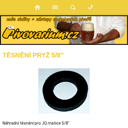
TĚSNĚNÍ PRYŽ 5/8"
Náhradní těsnění pro JQ matice 5/8".