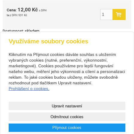
12,00 Kč
Cena:
s DPH
bez DPH:
9,91 Kč
Dostupnost:
skladem
Využíváme soubory cookies
zpět
Kliknutím na Přijmout cookies dáváte souhlas s uložením
vybraných cookies (nutné, preferenční, výkonnostní,
Kontakt
marketingové). Cookies používáme pro lepší fungování
PIVOVARIUM.CZ s.r.o.
+420 734 846 489
našeho webu, měření jeho výkonnosti a cílení a personalizaci
Na Cihlářce 2766/22 , Praha 5
+420 603 807 831
reklam. To jaké cookies budou uloženy, můžete svobodně
14199572
pivovarium@pivovarium.cz
rozhodnout pod tlačítkem Upravit nastavení.
CZ14199572
Facebook
Prohlášení o cookies.
307243832/0300
Copyright © 2026 PIVOVARIUM.CZ s.r.o.
Upravit nastavení
webové stránky
s AI,
doména
a
webhosting
u jediného 5★
Odmítnout cookies
registrátora v ČR
Přijmout cookies
Mapa webu
|
Zobrazit klasickou verzi