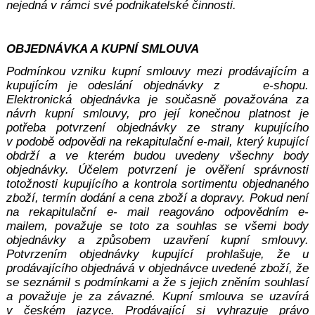
nejedná v rámci své podnikatelské činnosti.
OBJEDNÁVKA A KUPNÍ SMLOUVA
Podmínkou vzniku kupní smlouvy mezi prodávajícím a
kupujícím je odeslání objednávky z e-shopu.
Elektronická objednávka je současně považována za
návrh kupní smlouvy, pro její konečnou platnost je
potřeba potvrzení objednávky ze strany kupujícího
v podobě odpovědi na rekapitulační e-mail, který kupující
obdrží a ve kterém budou uvedeny všechny body
objednávky. Účelem potvrzení je ověření správnosti
totožnosti kupujícího a kontrola sortimentu objednaného
zboží, termín dodání a cena zboží a dopravy. Pokud není
na rekapitulační e- mail reagováno odpovědním e-
mailem, považuje se toto za souhlas se všemi body
objednávky a způsobem uzavření kupní smlouvy.
Potvrzením objednávky kupující prohlašuje, že u
prodávajícího objednává v objednávce uvedené zboží, že
se seznámil s podmínkami a že s jejich zněním souhlasí
a považuje je za závazné. Kupní smlouva se uzavírá
v českém jazyce. Prodávající si vyhrazuje právo