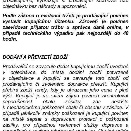
prodávajícího, vyhrazuje si prodávající stornovat tuto
objednávku bez náhrady a upozornění.
Podle zákona o evidenci tržeb je prodávající povinen
vystavit kupujícímu účtenku. Zároveň je povinen
zaevidovat přijatou tržbu u správce daně online, v
případě technického výpadku pak nejpozději do 48
hodin.
DODÁNÍ A PŘEVZETÍ ZBOŽÍ
Prodávající se zavazuje dodat kupujícímu zboží uvedené
v objednávce do místa dodání zboží potvrzené
v objednávce a kupující se zavazuje toto zboží od
prodávajícího či zvoleného dopravce převzít. Kupující
přebírá zboží tehdy, kdy je uhrazena jeho cena v plné
výši. Kupující je ve svém zájmu povinen zkontrolovat
neporušenost obalu zásilky, zda nedošlo
k mechanickému poškození obalu či obsahu v zásilce. V
případě jakékoliv známky poškození je kupující povinen
na místě sepsat s dopravcem protokol o poškození
zásilky, pro případnou reklamaci služby dopravce a
neprodleně e-mailem informovat prodejce. Osobní odběr