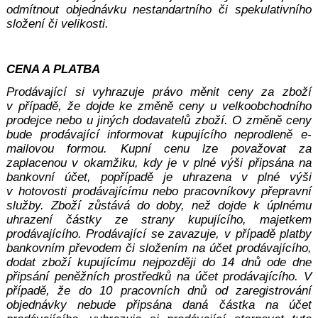
odmítnout objednávku nestandartního či spekulativního
složení či velikosti.
CENA A PLATBA
Prodávající si vyhrazuje právo měnit ceny za zboží
v případě, že dojde ke změně ceny u velkoobchodního
prodejce nebo u jiných dodavatelů zboží. O změně ceny
bude prodávající informovat kupujícího neprodleně e-
mailovou formou. Kupní cenu lze považovat za
zaplacenou v okamžiku, kdy je v plné výši připsána na
bankovní účet, popřípadě je uhrazena v plné výši
v hotovosti prodávajícímu nebo pracovníkovy přepravní
služby. Zboží zůstává do doby, než dojde k úplnému
uhrazení částky ze strany kupujícího, majetkem
prodávajícího. Prodávající se zavazuje, v případě platby
bankovním převodem či složením na účet prodávajícího,
dodat zboží kupujícímu nejpozději do 14 dnů ode dne
připsání peněžních prostředků na účet prodávajícího. V
případě, že do 10 pracovních dnů od zaregistrování
objednávky nebude připsána daná částka na účet