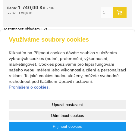
1 740,00 Kč
Cena:
s DPH
bez DPH:
1 438,02 Kč
Dostupnost:
skladem 1 ks
Využíváme soubory cookies
zpět
Kliknutím na Přijmout cookies dáváte souhlas s uložením
vybraných cookies (nutné, preferenční, výkonnostní,
Kontakt
marketingové). Cookies používáme pro lepší fungování
PIVOVARIUM.CZ s.r.o.
+420 734 846 489
našeho webu, měření jeho výkonnosti a cílení a personalizaci
Na Cihlářce 2766/22 , Praha 5
+420 603 807 831
reklam. To jaké cookies budou uloženy, můžete svobodně
14199572
pivovarium@pivovarium.cz
rozhodnout pod tlačítkem Upravit nastavení.
CZ14199572
Facebook
Prohlášení o cookies.
307243832/0300
Copyright © 2026 PIVOVARIUM.CZ s.r.o.
Upravit nastavení
webové stránky
s AI,
doména
a
webhosting
u jediného 5★
Odmítnout cookies
registrátora v ČR
Přijmout cookies
Mapa webu
|
Zobrazit klasickou verzi