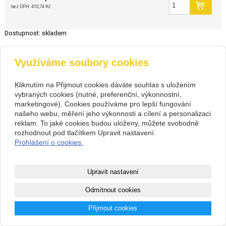
bez DPH:
410,74 Kč
Dostupnost:
skladem
zpět
Využíváme soubory cookies
Kliknutím na Přijmout cookies dáváte souhlas s uložením
Kontakt
vybraných cookies (nutné, preferenční, výkonnostní,
PIVOVARIUM.CZ s.r.o.
+420 734 846 489
marketingové). Cookies používáme pro lepší fungování
Na Cihlářce 2766/22 , Praha 5
+420 603 807 831
našeho webu, měření jeho výkonnosti a cílení a personalizaci
14199572
pivovarium@pivovarium.cz
CZ14199572
Facebook
reklam. To jaké cookies budou uloženy, můžete svobodně
307243832/0300
rozhodnout pod tlačítkem Upravit nastavení.
Prohlášení o cookies.
Copyright © 2026 PIVOVARIUM.CZ s.r.o.
webové stránky
s AI,
doména
a
webhosting
u jediného 5★
Upravit nastavení
registrátora v ČR
Odmítnout cookies
Mapa webu
|
Zobrazit klasickou verzi
Přijmout cookies