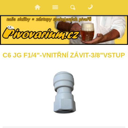
C6 JG F1/4"-VNITŘNÍ ZÁVIT-3/8"VSTUP