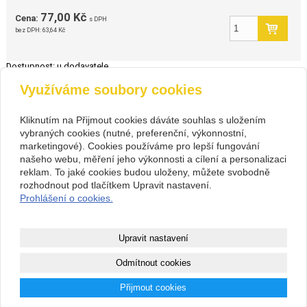
77,00 Kč
Cena:
s DPH
bez DPH:
63,64 Kč
Dostupnost:
u dodavatele
Využíváme soubory cookies
zpět
Kliknutím na Přijmout cookies dáváte souhlas s uložením
vybraných cookies (nutné, preferenční, výkonnostní,
Kontakt
marketingové). Cookies používáme pro lepší fungování
PIVOVARIUM.CZ s.r.o.
+420 734 846 489
našeho webu, měření jeho výkonnosti a cílení a personalizaci
Na Cihlářce 2766/22 , Praha 5
+420 603 807 831
reklam. To jaké cookies budou uloženy, můžete svobodně
14199572
pivovarium@pivovarium.cz
rozhodnout pod tlačítkem Upravit nastavení.
CZ14199572
Facebook
Prohlášení o cookies.
307243832/0300
Copyright © 2026 PIVOVARIUM.CZ s.r.o.
Upravit nastavení
webové stránky
s AI,
doména
a
webhosting
u jediného 5★
Odmítnout cookies
registrátora v ČR
Přijmout cookies
Mapa webu
|
Zobrazit klasickou verzi