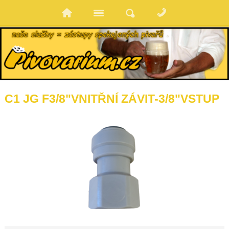
C1 JG F3/8"VNITŘNÍ ZÁVIT-3/8"VSTUP