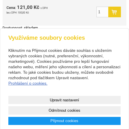
121,00 Kč
Cena:
s DPH
bez DPH:
100,00 Kč
Dostupnost:
skladem
Využíváme soubory cookies
zpět
Kliknutím na Přijmout cookies dáváte souhlas s uložením
vybraných cookies (nutné, preferenční, výkonnostní,
Kontakt
marketingové). Cookies používáme pro lepší fungování
PIVOVARIUM.CZ s.r.o.
+420 734 846 489
našeho webu, měření jeho výkonnosti a cílení a personalizaci
Na Cihlářce 2766/22 , Praha 5
+420 603 807 831
reklam. To jaké cookies budou uloženy, můžete svobodně
14199572
pivovarium@pivovarium.cz
rozhodnout pod tlačítkem Upravit nastavení.
CZ14199572
Facebook
Prohlášení o cookies.
307243832/0300
Copyright © 2026 PIVOVARIUM.CZ s.r.o.
Upravit nastavení
webové stránky
s AI,
doména
a
webhosting
u jediného 5★
Odmítnout cookies
registrátora v ČR
Přijmout cookies
Mapa webu
|
Zobrazit klasickou verzi