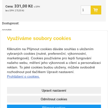
331,00 Kč
Cena:
s DPH
bez DPH:
273,55 Kč
Dostupnost:
11101
Využíváme soubory cookies
zpět
Kliknutím na Přijmout cookies dáváte souhlas s uložením
vybraných cookies (nutné, preferenční, výkonnostní,
Kontakt
marketingové). Cookies používáme pro lepší fungování
PIVOVARIUM.CZ s.r.o.
+420 734 846 489
našeho webu, měření jeho výkonnosti a cílení a personalizaci
Na Cihlářce 2766/22 , Praha 5
+420 603 807 831
reklam. To jaké cookies budou uloženy, můžete svobodně
14199572
pivovarium@pivovarium.cz
rozhodnout pod tlačítkem Upravit nastavení.
CZ14199572
Facebook
Prohlášení o cookies.
307243832/0300
Copyright © 2026 PIVOVARIUM.CZ s.r.o.
Upravit nastavení
webové stránky
s AI,
doména
a
webhosting
u jediného 5★
Odmítnout cookies
registrátora v ČR
Přijmout cookies