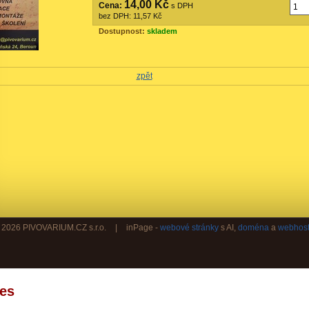
14,00 Kč
Cena:
s DPH
bez DPH:
11,57 Kč
Dostupnost:
skladem
zpět
© 2026 PIVOVARIUM.CZ s.r.o.
|
inPage -
webové stránky
s AI,
doména
a
webhost
es