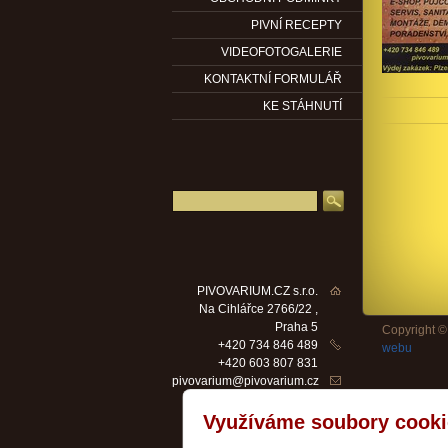
PIVNÍ RECEPTY
VIDEOFOTOGALERIE
KONTAKTNÍ FORMULÁŘ
KE STÁHNUTÍ
PIVOVARIUM.CZ s.r.o.
Na Cihlářce 2766/22 ,
Praha 5
Copyright 
+420 734 846 489
webu
+420 603 807 831
pivovarium@pivovarium.cz
14199572
IČ
CZ14199572
Využíváme soubory cooki
DIČ
Facebook