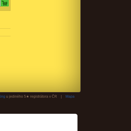
ing
u jediného 5★ registrátora v ČR
|
Mapa