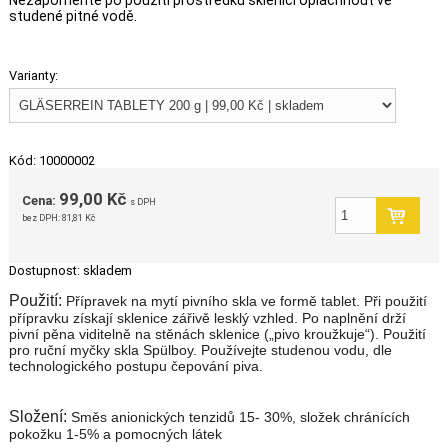
Nezapomeňte po použití prostředku sklenici opláchnout ve
studené pitné vodě.
Varianty:
Kód: 10000002
99,00 Kč
Cena:
s DPH
bez DPH:
81,81 Kč
Dostupnost:
skladem
Použití:
Přípravek na mytí pivního skla ve formě tablet. Při použití
přípravku získají sklenice zářivě lesklý vzhled. Po naplnění drží
pivní pěna viditelně na stěnách sklenice („pivo kroužkuje“). Použití
pro ruční myčky skla Spülboy. Používejte studenou vodu, dle
technologického postupu čepování piva.
Složení:
Směs anionických tenzidů 15- 30%, složek chránících
pokožku 1-5% a pomocných látek