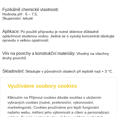
Fyzikálně chemické vlastnosti:
Hodnota pH : 6 – 7,5,
Skupenství: tekuté
Aplikace:
Po použití přípravku je nutné sklenice důkladně
opláchnout studenou vodou. Jedná se o vysoký koncentrát dávkujte
opravdu s velkou opatrností.
Vliv na povrchy a konstrukční materiály:
Vhodný na všechny
druhy povrchů
Skladování:
Skladujte v původních obalech při teplotě nad + 3 °C.
Využíváme soubory cookies
zpět
Kliknutím na Přijmout cookies dáváte souhlas s uložením
vybraných cookies (nutné, preferenční, výkonnostní,
Kontakt
marketingové). Cookies používáme pro lepší fungování
PIVOVARIUM.CZ s.r.o.
+420 734 846 489
našeho webu, měření jeho výkonnosti a cílení a personalizaci
Na Cihlářce 2766/22 , Praha 5
+420 603 807 831