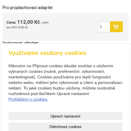
Pro proplachovací adaptér.
112,00 Kč
Cena:
s DPH
bez DPH:
92,56 Kč
Dostupnost:
skladem
Využíváme soubory cookies
zpět
Kliknutím na Přijmout cookies dáváte souhlas s uložením
vybraných cookies (nutné, preferenční, výkonnostní,
Kontakt
marketingové). Cookies používáme pro lepší fungování
PIVOVARIUM.CZ s.r.o.
+420 734 846 489
našeho webu, měření jeho výkonnosti a cílení a personalizaci
Na Cihlářce 2766/22 , Praha 5
+420 603 807 831
reklam. To jaké cookies budou uloženy, můžete svobodně
14199572
pivovarium@pivovarium.cz
rozhodnout pod tlačítkem Upravit nastavení.
CZ14199572
Facebook
Prohlášení o cookies.
307243832/0300
Copyright © 2026 PIVOVARIUM.CZ s.r.o.
Upravit nastavení
webové stránky
s AI,
doména
a
webhosting
u jediného 5★
Odmítnout cookies