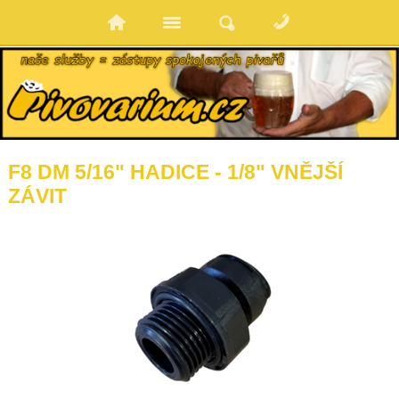
F8 DM 5/16" HADICE - 1/8" VNĚJŠÍ
ZÁVIT