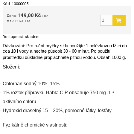
Kód: 10000005
149,00 Kč
Cena:
s DPH
bez DPH:
123,14 Kč
Dostupnost:
skladem
Dávkování: Pro ruční myčky skla použíjte 1 polévkovou lžíci do
cca 10 l vody a nechte působit 30 - 60 minut. Po použití
prostředku důkladně propláchněte pitnou vodou. Obsah 1000 g.
Složení:
Chlornan sodný 10% -15%
1% roztok přípravku Habla CIP obsahuje 750 mg .1ˉ¹
aktivního chloru
Hydroxid draselný 15 – 20%, pomocné látky, fosfáty
Fyzikálně chemické vlastnosti: