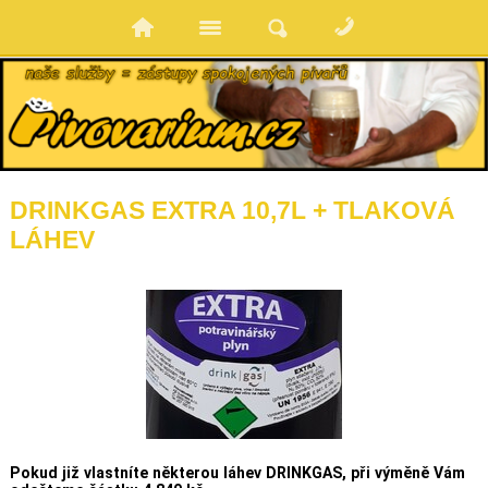
DRINKGAS EXTRA 10,7L + TLAKOVÁ
LÁHEV
Pokud již vlastníte některou láhev DRINKGAS, při výměně Vám