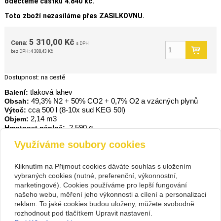
odečteme částku 4.840 kč.
Toto zboží nezasíláme přes ZASILKOVNU.
5 310,00 Kč
Cena:
s DPH
bez DPH:
4 388,43 Kč
Dostupnost:
na cestě
tlaková lahev
Balení:
49,3% N2 + 50% CO2 + 0,7% O2 a vzácných plynů
Obsah:
cca 500 l (8-10x sud KEG 50l)
Výtoč:
2,14 m3
Objem:
2.590 g
Hmotnost náplně:
Využíváme soubory cookies
zpět
Kliknutím na Přijmout cookies dáváte souhlas s uložením
vybraných cookies (nutné, preferenční, výkonnostní,
Kontakt
marketingové). Cookies používáme pro lepší fungování
PIVOVARIUM.CZ s.r.o.
+420 734 846 489
našeho webu, měření jeho výkonnosti a cílení a personalizaci
Na Cihlářce 2766/22 , Praha 5
+420 603 807 831
reklam. To jaké cookies budou uloženy, můžete svobodně
14199572
pivovarium@pivovarium.cz
rozhodnout pod tlačítkem Upravit nastavení.
CZ14199572
Facebook