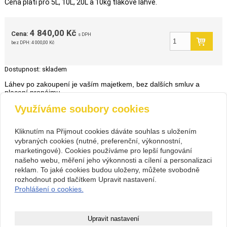
Cena platí pro 5L, 10L, 20L a 10kg tlakové lahve.
4 840,00 Kč
Cena:
s DPH
bez DPH:
4 000,00 Kč
Dostupnost:
skladem
Láhev po zakoupení je vaším majetkem, bez dalších smluv a
placení pronájmu.
Využíváme soubory cookies
zpět
Kliknutím na Přijmout cookies dáváte souhlas s uložením
vybraných cookies (nutné, preferenční, výkonnostní,
Kontakt
marketingové). Cookies používáme pro lepší fungování
PIVOVARIUM.CZ s.r.o.
+420 734 846 489
našeho webu, měření jeho výkonnosti a cílení a personalizaci
Na Cihlářce 2766/22 , Praha 5
+420 603 807 831
reklam. To jaké cookies budou uloženy, můžete svobodně
14199572
pivovarium@pivovarium.cz
rozhodnout pod tlačítkem Upravit nastavení.
CZ14199572
Facebook
Prohlášení o cookies.
307243832/0300
Copyright © 2026 PIVOVARIUM.CZ s.r.o.
Upravit nastavení