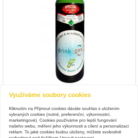
Využíváme soubory cookies
zpět
předchozí
následující
Kliknutím na Přijmout cookies dáváte souhlas s uložením
vybraných cookies (nutné, preferenční, výkonnostní,
Kontakt
marketingové). Cookies používáme pro lepší fungování
PIVOVARIUM.CZ s.r.o.
+420 734 846 489
našeho webu, měření jeho výkonnosti a cílení a personalizaci
Na Cihlářce 2766/22 , Praha 5
+420 603 807 831
reklam. To jaké cookies budou uloženy, můžete svobodně
14199572
pivovarium@pivovarium.cz
rozhodnout pod tlačítkem Upravit nastavení.