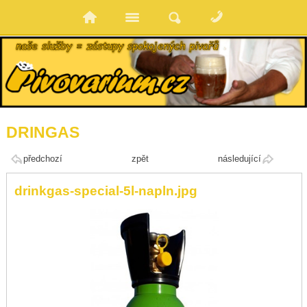
DRINGAS
předchozí
zpět
následující
drinkgas-special-5l-napln.jpg